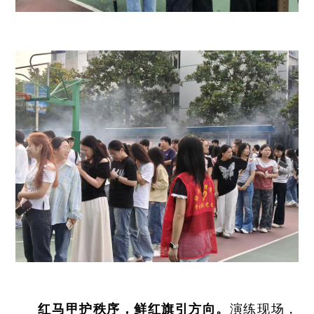
红马甲护秩序，鲜红旗引方向。
演练现场，