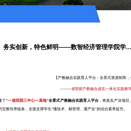
>
学院概况
务实创新，特色鲜