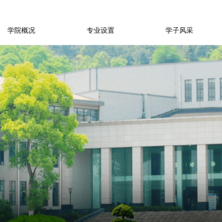
首页
学院概况